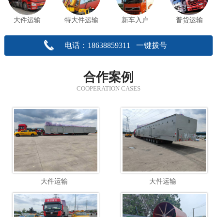
大件运输
特大件运输
新车入户
普货运输
电话：18638859311 一键拨号
合作案例
COOPERATION CASES
大件运输
大件运输